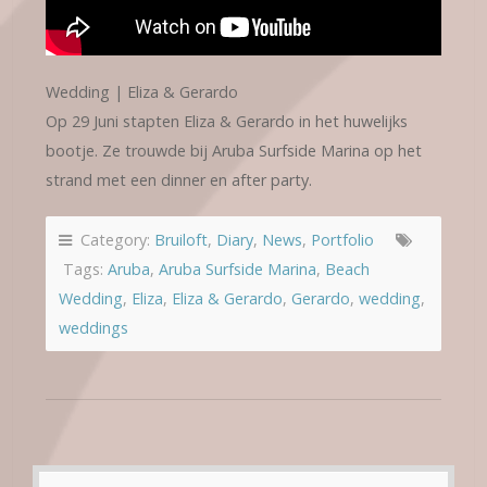
Wedding | Eliza & Gerardo
Op 29 Juni stapten Eliza & Gerardo in het huwelijks
bootje. Ze trouwde bij Aruba Surfside Marina op het
strand met een dinner en after party.
Category:
Bruiloft
,
Diary
,
News
,
Portfolio
Tags:
Aruba
,
Aruba Surfside Marina
,
Beach
Wedding
,
Eliza
,
Eliza & Gerardo
,
Gerardo
,
wedding
,
weddings