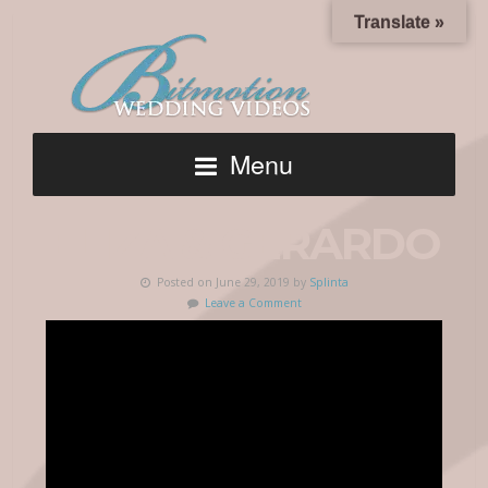
Translate »
Menu
ELIZA & GERARDO
Posted on June 29, 2019 by
Splinta
Leave a Comment